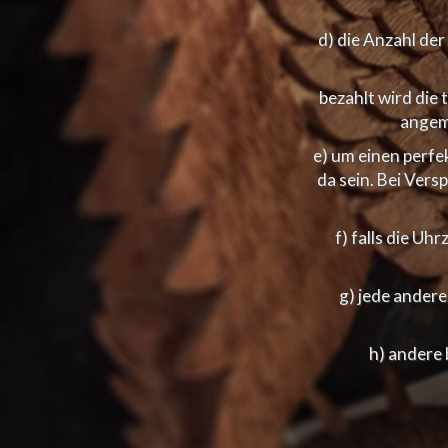
d) die Anzahl de
bezahlt wird die 
angeme
e) um einen perfe
da sein. Bei Vers
f) falls die U
g) jede andere
h) andere 