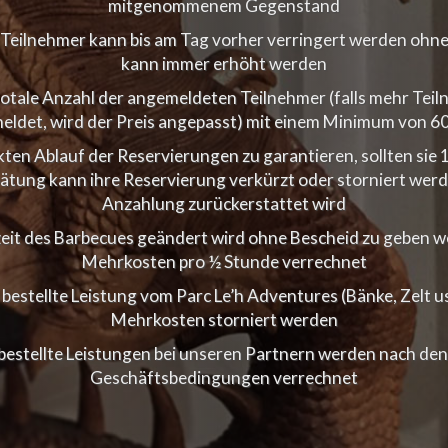
mitgenommenem Gegenstand
r Teilnehmer kann bis am Tag vorher verringert werden oh
kann immer erhöht werden
totale Anzahl der angemeldeten Teilnehmer (falls mehr Teil
ldet, wird der Preis angepasst) mit einem Minimum von 6
kten Ablauf der Reservierungen zu garantieren, sollten sie
pätung kann ihre Reservierung verkürzt oder storniert wer
Anzahlung zurückerstattet wird
hrzeit des Barbecues geändert wird ohne Bescheid zu geben 
Mehrkosten pro ½ Stunde verrechnet
 bestellte Leistung vom Parc Le’h Adventures (Bänke, Zelt 
Mehrkosten storniert werden
bestellte Leistungen bei unseren Partnern werden nach den
Geschäftsbedingungen verrechnet