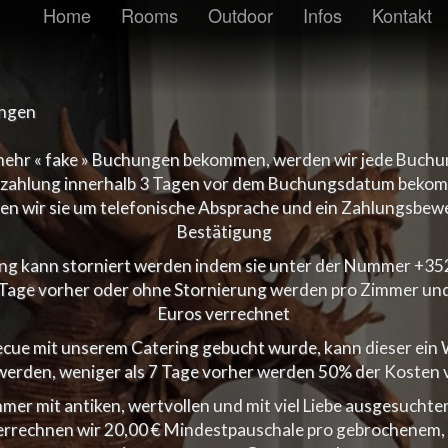
Home
Rooms
Outdoor
Infos
Kontakt
ngen
 mehr « fake » Buchungen bekommen, werden wir jede Buchun
Anzahlung innerhalb 3 Tagen vor dem Buchungsdatum bekom
n wir sie um telefonische Absprache und ein Zahlungsbewe
Bestätigung
ung kann storniert werden indem sie unter der Nummer +35
3 Tage vorher oder ohne Stornierung werden pro Zimmer un
Euros verrechnet
becue mit unserem Catering gebucht wurde, kann dieser ei
werden, weniger als 7 Tage vorher werden 50% der Kosten 
mmer mit antiken, wertvollen und mit viel Liebe ausgesuch
 verrechnen wir 20,00 € Mindestpauschale pro gebrochenem,