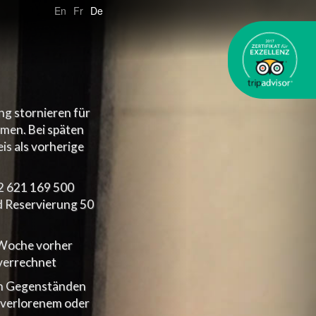
En
Fr
De
g stornieren für
men. Bei späten
is als vorherige
2 621 169 500
d Reservierung 50
n Woche vorher
verrechnet
ten Gegenständen
 verlorenem oder