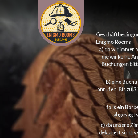
Geschäftbedingu
Enigmo Rooms
a) da wir immer
die wir keine 
Buchungen bitte
b) eine Buch
anrufen. Bis zu 
falls ein Bar
abgesagt 
c) da unsere Zi
dekoriert sind,