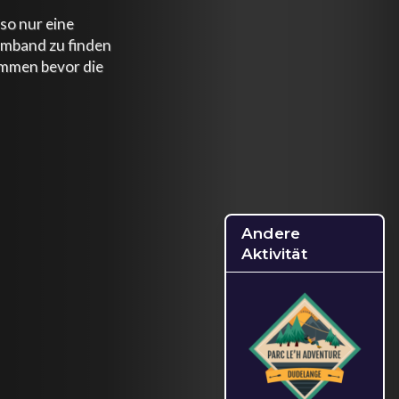
lso nur eine
rmband zu finden
mmen bevor die
Andere
Aktivität