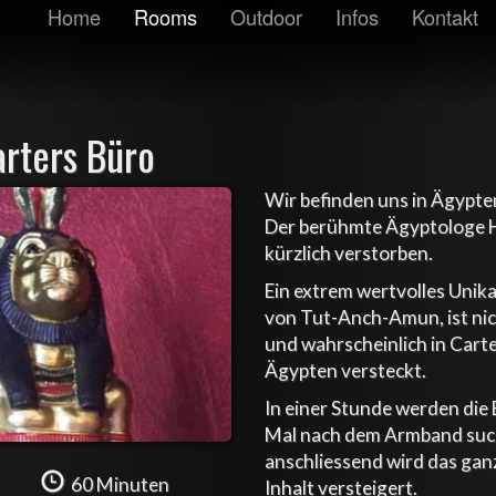
Home
Rooms
Outdoor
Infos
Kontakt
rters Büro
Wir befinden uns in Ägypte
Der berühmte Ägyptologe H
kürzlich verstorben.
Ein extrem wertvolles Unik
von Tut-Anch-Amun, ist ni
und wahrscheinlich in Carte
Ägypten versteckt.
In einer Stunde werden die 
Mal nach dem Armband suc
anschliessend wird das ga
60 Minuten
Inhalt versteigert.