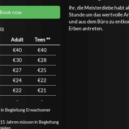
Ihr, die Meisterdiebe habt a
Book now
Stunde um das wertvolle A
und aus dem Büro zu entko
Erben antreten.
0)
Adult
Teen **
€40
€40
€30
€28
€27
€25
€24
€22
€22
€21
-
-
r in Begleitung Erwachsener
s 15 Jahren müssen in Begleitung
ielen.