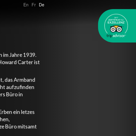
En
Fr
De
n im Jahre 1939.
oward Carter ist
at, das Armband
cht aufzufinden
rs Büro in
Erben ein letzes
hen,
nze Büro mitsamt