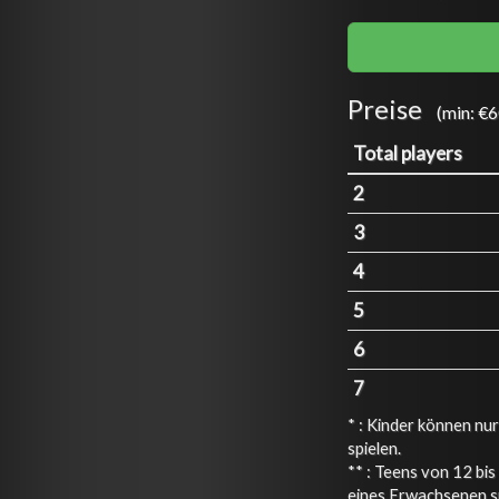
Preise
(min: €6
Total players
2
3
4
5
6
7
* : Kinder können nu
spielen.
** : Teens von 12 bi
eines Erwachsenen sp